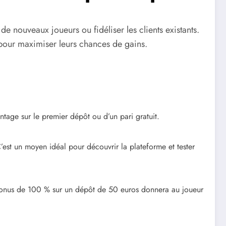
de nouveaux joueurs ou fidéliser les clients existants.
 pour maximiser leurs chances de gains.
entage sur le premier dépôt ou d’un pari gratuit.
’est un moyen idéal pour découvrir la plateforme et tester
 bonus de 100 % sur un dépôt de 50 euros donnera au joueur