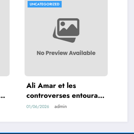
UNCATEGORIZED
Ali Amar et les
ntourant
controverses entourant
e
son journalism
admin
01/06/2026