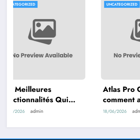
UNCATEGORIZED
UNCA
Atlas Pro ONTV :
Tout
comment accéder aux
Prop
chaînes sportives
ON
admin
18/06/2026
09/06/