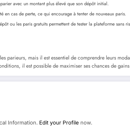
arier avec un montant plus élevé que son dépôt initial.
ité en cas de perte, ce qui encourage à tenter de nouveaux paris.
pôt ou les paris gratuits permettent de tester la plateforme sans ri
 les parieurs, mais il est essentiel de comprendre leurs modal
onditions, il est possible de maximiser ses chances de gains 
cal Information.
Edit your Profile
now.