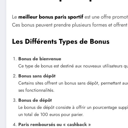
Le
meilleur bonus paris sportif
est une offre promoti
Ces bonus peuvent prendre plusieurs formes et offrent
Les Différents Types de Bonus
Bonus de bienvenue
Ce type de bonus est destiné aux nouveaux utilisateurs qui
Bonus sans dépôt
Certains sites offrent un bonus sans dépôt, permettant au
ses fonctionnalités.
Bonus de dépôt
Le bonus de dépôt consiste à offrir un pourcentage sup
un total de 100 euros pour parier.
Paris remboursés ou « cashback »