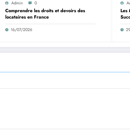
Admin
0
A
Comprendre les droits et devoirs des
Les 
locataires en France
Succ
16/07/2026
2