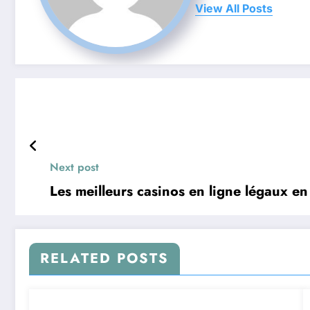
View All Posts
Next post
Les meilleurs casinos en ligne légaux e
RELATED POSTS