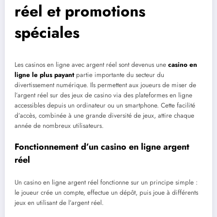
réel et promotions
spéciales
Les casinos en ligne avec argent réel sont devenus une
casino en
ligne le plus payant
partie importante du secteur du
divertissement numérique. Ils permettent aux joueurs de miser de
l’argent réel sur des jeux de casino via des plateformes en ligne
accessibles depuis un ordinateur ou un smartphone. Cette facilité
d’accès, combinée à une grande diversité de jeux, attire chaque
année de nombreux utilisateurs.
Fonctionnement d’un casino en ligne argent
réel
Un casino en ligne argent réel fonctionne sur un principe simple :
le joueur crée un compte, effectue un dépôt, puis joue à différents
jeux en utilisant de l’argent réel.