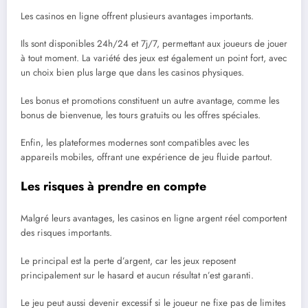
Les casinos en ligne offrent plusieurs avantages importants.
Ils sont disponibles 24h/24 et 7j/7, permettant aux joueurs de jouer
à tout moment. La variété des jeux est également un point fort, avec
un choix bien plus large que dans les casinos physiques.
Les bonus et promotions constituent un autre avantage, comme les
bonus de bienvenue, les tours gratuits ou les offres spéciales.
Enfin, les plateformes modernes sont compatibles avec les
appareils mobiles, offrant une expérience de jeu fluide partout.
Les risques à prendre en compte
Malgré leurs avantages, les casinos en ligne argent réel comportent
des risques importants.
Le principal est la perte d’argent, car les jeux reposent
principalement sur le hasard et aucun résultat n’est garanti.
Le jeu peut aussi devenir excessif si le joueur ne fixe pas de limites