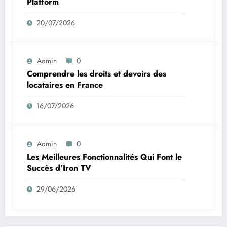
Platform
20/07/2026
Admin
0
Comprendre les droits et devoirs des
locataires en France
16/07/2026
Admin
0
Les Meilleures Fonctionnalités Qui Font le
Succès d’Iron TV
29/06/2026