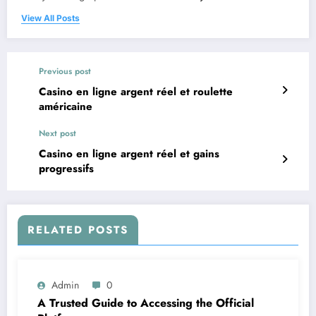
View All Posts
Previous post
Casino en ligne argent réel et roulette
américaine
Next post
Casino en ligne argent réel et gains
progressifs
RELATED POSTS
Admin
0
A Trusted Guide to Accessing the Official