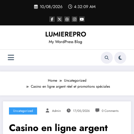
Skip
10/08/2026
4:32:09 AM
to
content
LUMIEREPRO
My WordPress Blog
Home
Uncategorized
Casino en ligne argent réel et promotions spéciales
Uncategorized
Admin
17/05/2026
0 Comments
Casino en ligne argent