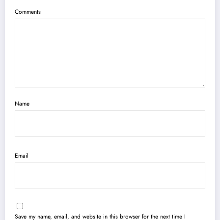
Comments
Name
Email
Save my name, email, and website in this browser for the next time I