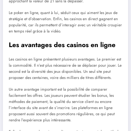
approchant la valeur de 21 sans la dépasser.
Le poker en ligne, quant à lui, séduit ceux qui aiment les jeux de
stratégie et d’observation. Enfin, les casinos en direct gagnent en
popularité, car ils permettent d’interagir avec un véritable croupier
en temps réel grâce à la vidéo.
Les avantages des casinos en ligne
Les casinos en ligne présentent plusieurs avantages. Le premier est
la commodité. Il n’est plus nécessaire de se déplacer pour jouer. Le
second est la diversité des jeux disponibles. Un seul site peut
proposer des centaines, voire des milliers de titres différents.
Un autre avantage important est la possibilité de comparer
facilement les offres. Les joueurs peuvent étudier les bonus, les
méthodes de paiement, la qualité du service client ou encore
l’interface du site avant de s’inscrire. Les plateformes en ligne
proposent aussi souvent des promotions régulières, ce qui peut
rendre l’expérience plus intéressante.