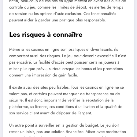
Enfin, beaucoup de casinos en ligne mettent en avant des outils de
contrôle du jeu, comme les limites de dépôt, les alertes de temps
de session ou les options d’auto-exclusion. Ces fonctionnalités
peuvent aider à garder une pratique plus responsable.
Les risques à connaître
Même si les casinos en ligne sont pratiques et divertissants, ils
comportent aussi des risques. Le jeu peut devenir excessif s’il n’est
pas encadré. La facilité d’accès peut pousser certains joueurs à
miser plus que prévu, surtout lorsque les bonus et les promotions
donnent une impression de gain facile.
Il existe aussi des sites peu fiables. Tous les casinos en ligne ne se
valent pas, et certains peuvent manquer de transparence ou de
sécurité. Il est donc important de vérifier la réputation de la
plateforme, sa licence, ses conditions d’utilisation et la qualité de
son service client avant de déposer de l’argent.
Un autre point à surveiller est la gestion du budget. Le jeu doit
rester un loisir, pas une solution financière. Miser avec modération