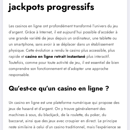
jackpots progressifs
Les casinos en ligne ont profondément transformé l’univers du jeu
d’argent. Grâce à Internet, il est aujourd’hui possible d’accéder à
une grande variété de jeux depuis un ordinateur, une tablette ou
un smartphone, sans avoir à se déplacer dans un établissement
physique. Cette évolution a rendu le casino plus accessible, plus
rapide et
casino en ligne retrait instantané
plus interactif.
Toutefois, comme pour toute activité de jeu, il est essentiel de bien
comprendre son fonctionnement et d’adopter une approche
responsable.
Qu’est-ce qu’un casino en ligne ?
Un casino en ligne est une plateforme numérique qui propose des
jeux de hasard et d’argent. On y trouve généralement des
machines à sous, du blackjack, de la roulette, du poker, du
baccarat, ainsi que des jeux avec croupier en direct. Le principe
reste similaire à celui d’un casino traditionnel, mais l’expérience se