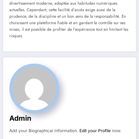
divertissement moderne, adaptée aux habitudes numériques
actuelles. Cependant, cette facilité d’accès exige aussi de la
prudence, de la discipline et un bon sens de la responsabilité. En
choisissant une plateforme fiable et en gardant le contrôle sur ses
mises, il est possible de profiter de l’expérience tout en limitant les
risques.
Admin
Add your Biographical Information.
Edit your Profile
now.