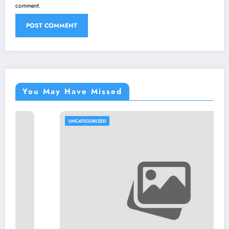
comment.
You May Have Missed
UNCATEGORIZED