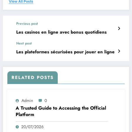
View All Posts
Previous post
Les casinos en ligne avec bonus quotidiens
Next post
Les plateformes sécurisées pour jouer en ligne
RELATED POSTS
Admin
0
A Trusted Guide to Accessing the Official
Platform
20/07/2026