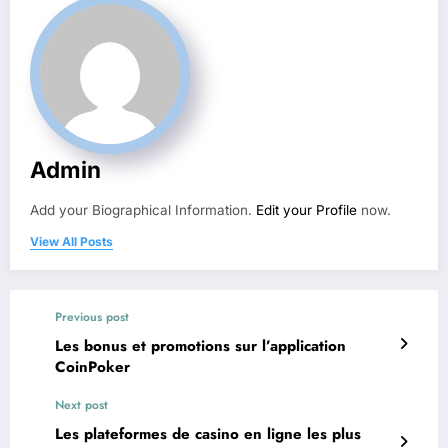
Admin
Add your Biographical Information.
Edit your Profile
now.
View All Posts
Previous post
Les bonus et promotions sur l’application
CoinPoker
Next post
Les plateformes de casino en ligne les plus