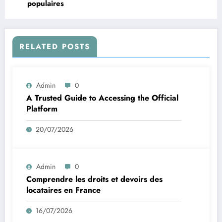
populaires
RELATED POSTS
Admin
0
A Trusted Guide to Accessing the Official
Platform
20/07/2026
Admin
0
Comprendre les droits et devoirs des
locataires en France
16/07/2026