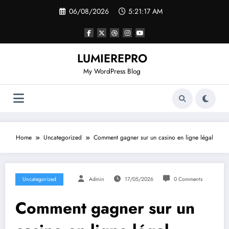
Skip
06/08/2026
5:21:17 AM
to
content
LUMIEREPRO
My WordPress Blog
Home
Uncategorized
Comment gagner sur un casino en ligne légal
Uncategorized
Admin
17/05/2026
0 Comments
Comment gagner sur un