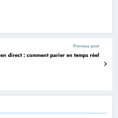
Previous post
f en direct : comment parier en temps réel