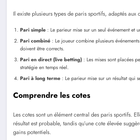
Il existe plusieurs types de paris sportifs, adaptés aux d
Pari simple
: Le parieur mise sur un seul événement et un 
Pari combiné
: Le joueur combine plusieurs événements da
doivent être corrects.
Pari en direct (live betting)
: Les mises sont placées p
stratégie en temps réel.
Pari à long terme
: Le parieur mise sur un résultat qui
Comprendre les cotes
Les cotes sont un élément central des paris sportifs. El
résultat est probable, tandis qu’une cote élevée suggèr
gains potentiels.