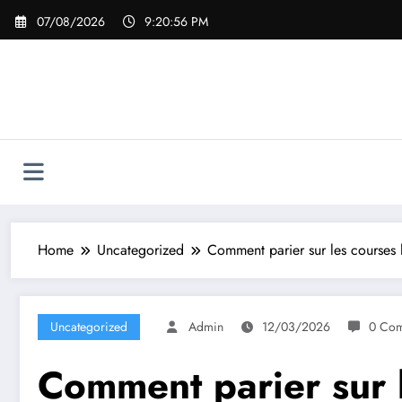
Skip
07/08/2026
9:20:57 PM
to
content
Home
Uncategorized
Comment parier sur les courses 
Uncategorized
Admin
12/03/2026
0 Co
Comment parier sur 