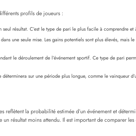
ifférents profils de joueurs :
seul résultat. C’est le type de pari le plus facile à comprendre et 
ns une seule mise. Les gains potentiels sont plus élevés, mais le r
endant le déroulement de l’événement sportif. Ce type de pari per
 se déterminera sur une période plus longue, comme le vainqueur d
les reflètent la probabilité estimée d’un événement et déterm
e un résultat moins attendu. Il est important de comparer les