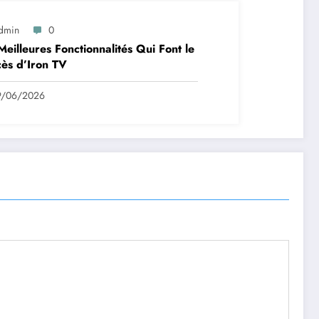
dmin
0
Meilleures Fonctionnalités Qui Font le
ès d’Iron TV
9/06/2026