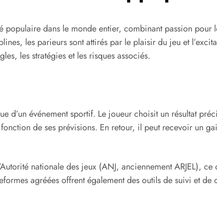
é populaire dans le monde entier, combinant passion pour le
iplines, les parieurs sont attirés par le plaisir du jeu et l’exc
gles, les stratégies et les risques associés.
issue d’un événement sportif. Le joueur choisit un résultat pr
onction de ses prévisions. En retour, il peut recevoir un g
 l’Autorité nationale des jeux (ANJ, anciennement ARJEL), ce 
teformes agréées offrent également des outils de suivi et de