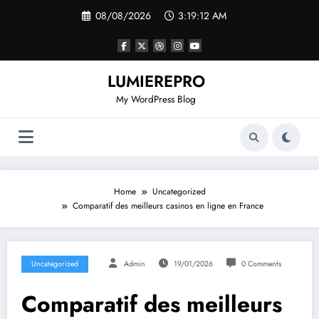
Skip
08/08/2026
3:19:13 AM
to
content
LUMIEREPRO
My WordPress Blog
Home
Uncategorized
Comparatif des meilleurs casinos en ligne en France
Uncategorized
Admin
19/01/2026
0 Comments
Comparatif des meilleurs