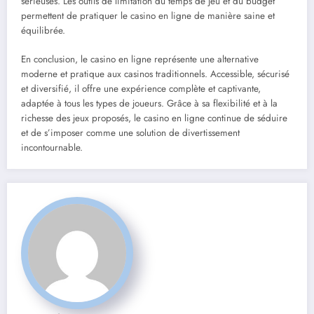
sérieuses. Les outils de limitation du temps de jeu et du budget
permettent de pratiquer le casino en ligne de manière saine et
équilibrée.
En conclusion, le casino en ligne représente une alternative
moderne et pratique aux casinos traditionnels. Accessible, sécurisé
et diversifié, il offre une expérience complète et captivante,
adaptée à tous les types de joueurs. Grâce à sa flexibilité et à la
richesse des jeux proposés, le casino en ligne continue de séduire
et de s’imposer comme une solution de divertissement
incontournable.