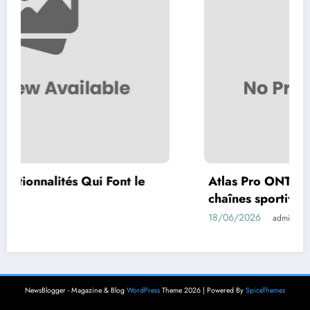
Font le
Atlas Pro ONTV : comment accéder
chaînes sportives
18/06/2026
admin
NewsBlogger - Magazine & Blog
WordPress
Theme 2026 | Powered By
SpiceThemes