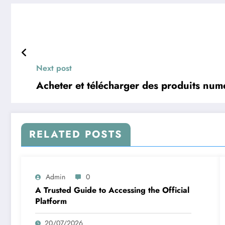
Next post
Acheter et télécharger des produits num
RELATED POSTS
Admin
0
A Trusted Guide to Accessing the Official
Platform
20/07/2026