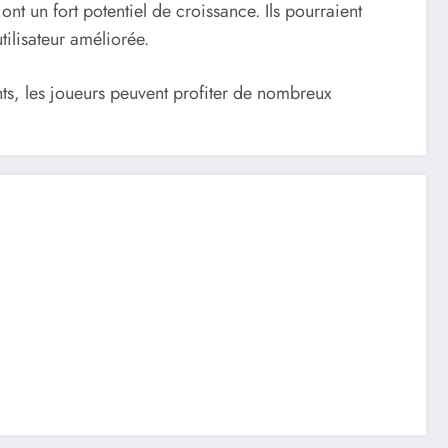
t un fort potentiel de croissance. Ils pourraient
ilisateur améliorée.
ts, les joueurs peuvent profiter de nombreux