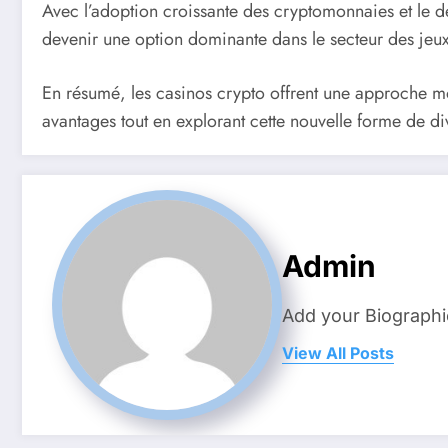
Avec l’adoption croissante des cryptomonnaies et le dé
devenir une option dominante dans le secteur des jeux 
En résumé, les casinos crypto offrent une approche mo
avantages tout en explorant cette nouvelle forme de d
Admin
Add your Biographi
View All Posts