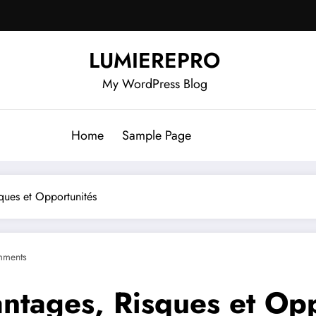
LUMIEREPRO
My WordPress Blog
Home
Sample Page
ques et Opportunités
mments
antages, Risques et Op