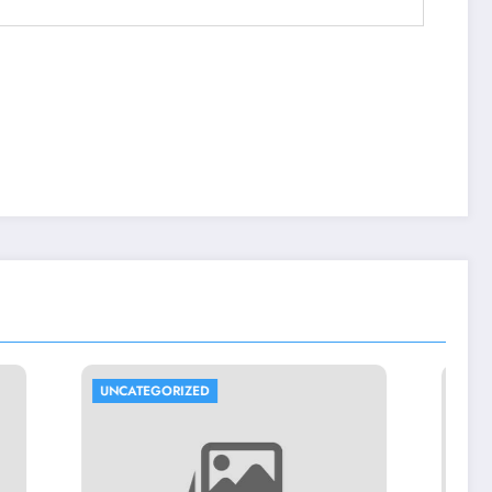
UNCATEGORIZED