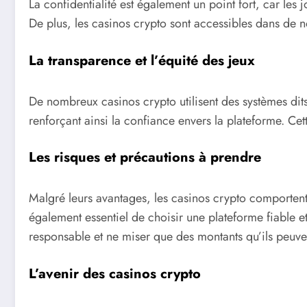
La confidentialité est également un point fort, car le
De plus, les casinos crypto sont accessibles dans de 
La transparence et l’équité des jeux
De nombreux casinos crypto utilisent des systèmes dits
renforçant ainsi la confiance envers la plateforme. Cet
Les risques et précautions à prendre
Malgré leurs avantages, les casinos crypto comportent a
également essentiel de choisir une plateforme fiable e
responsable et ne miser que des montants qu’ils peuve
L’avenir des casinos crypto