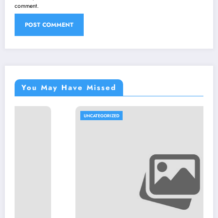
comment.
You May Have Missed
UNCATEGORIZED