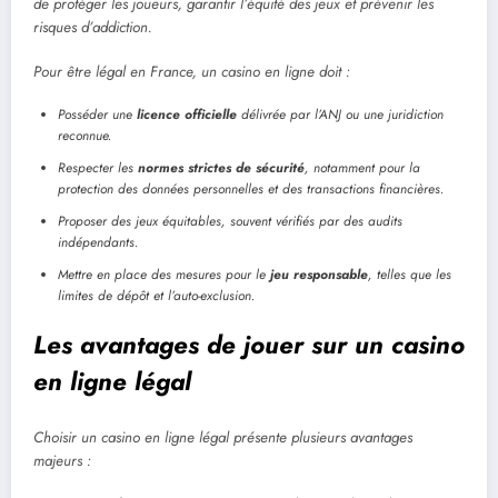
de protéger les joueurs, garantir l’équité des jeux et prévenir les
risques d’addiction.
Pour être légal en France, un casino en ligne doit :
Posséder une
licence officielle
délivrée par l’ANJ ou une juridiction
reconnue.
Respecter les
normes strictes de sécurité
, notamment pour la
protection des données personnelles et des transactions financières.
Proposer des jeux équitables, souvent vérifiés par des audits
indépendants.
Mettre en place des mesures pour le
jeu responsable
, telles que les
limites de dépôt et l’auto-exclusion.
Les avantages de jouer sur un casino
en ligne légal
Choisir un casino en ligne légal présente plusieurs avantages
majeurs :