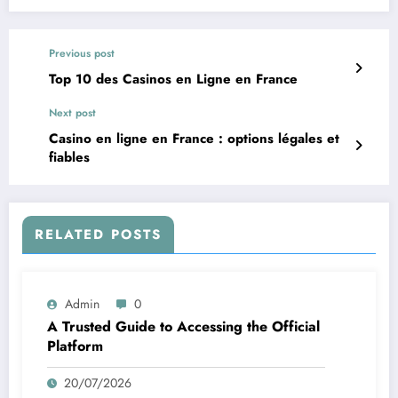
Previous post
Top 10 des Casinos en Ligne en France
Next post
Casino en ligne en France : options légales et
fiables
RELATED POSTS
Admin
0
A Trusted Guide to Accessing the Official
Platform
20/07/2026