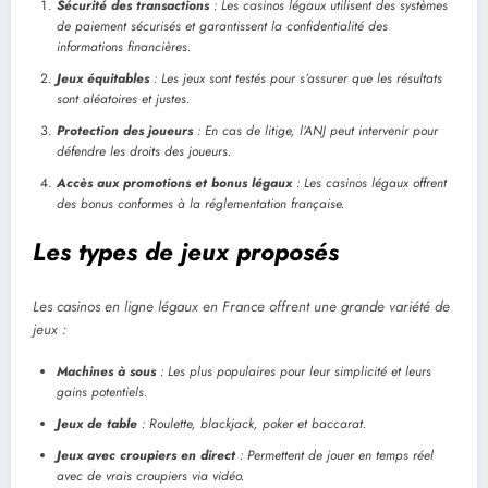
Sécurité des transactions
: Les casinos légaux utilisent des systèmes
de paiement sécurisés et garantissent la confidentialité des
informations financières.
Jeux équitables
: Les jeux sont testés pour s’assurer que les résultats
sont aléatoires et justes.
Protection des joueurs
: En cas de litige, l’ANJ peut intervenir pour
défendre les droits des joueurs.
Accès aux promotions et bonus légaux
: Les casinos légaux offrent
des bonus conformes à la réglementation française.
Les types de jeux proposés
Les casinos en ligne légaux en France offrent une grande variété de
jeux :
Machines à sous
: Les plus populaires pour leur simplicité et leurs
gains potentiels.
Jeux de table
: Roulette, blackjack, poker et baccarat.
Jeux avec croupiers en direct
: Permettent de jouer en temps réel
avec de vrais croupiers via vidéo.