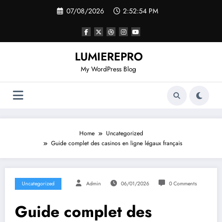
Skip
07/08/2026
2:52:55 PM
to
content
LUMIEREPRO
My WordPress Blog
Home
Uncategorized
Guide complet des casinos en ligne légaux français
Uncategorized
Admin
06/01/2026
0 Comments
Guide complet des