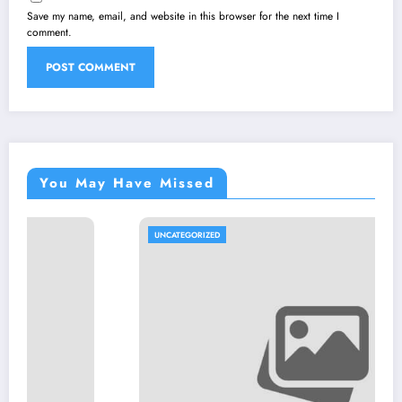
Save my name, email, and website in this browser for the next time I
comment.
You May Have Missed
UNCATEGORIZED