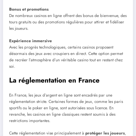
Bonus et promotions
De nombreux casinos en ligne offrent des bonus de bienvenue, des
tours gratuits ou des promotions régulières pour attirer et fidéliser
les joueurs.
Expérience immersive
Avec les progrès technologiques, certains casinos proposent
désormais des jeux avec croupiers en direct. Cette option permet
de recréer l’atmosphère d’un véritable casino tout en restant chez
soi.
La réglementation en France
En France, les jeux d’argent en ligne sont encadrés par une
réglementation stricte. Certaines formes de jeux, comme les paris
sportifs ou le poker en ligne, sont autorisées sous licence. En
revanche, les casinos en ligne classiques restent soumis à des
restrictions importantes.
Cette réglementation vise principalement à
protéger les joueurs
,