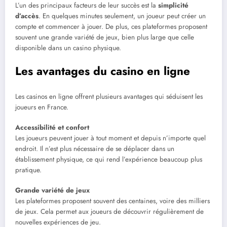
L’un des principaux facteurs de leur succès est la
simplicité
d’accès
. En quelques minutes seulement, un joueur peut créer un
compte et commencer à jouer. De plus, ces plateformes proposent
souvent une grande variété de jeux, bien plus large que celle
disponible dans un casino physique.
Les avantages du casino en ligne
Les casinos en ligne offrent plusieurs avantages qui séduisent les
joueurs en France.
Accessibilité et confort
Les joueurs peuvent jouer à tout moment et depuis n’importe quel
endroit. Il n’est plus nécessaire de se déplacer dans un
établissement physique, ce qui rend l’expérience beaucoup plus
pratique.
Grande variété de jeux
Les plateformes proposent souvent des centaines, voire des milliers
de jeux. Cela permet aux joueurs de découvrir régulièrement de
nouvelles expériences de jeu.