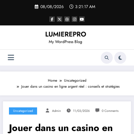
Skip
08/08/2026
3:21:18 AM
to
content
LUMIEREPRO
My WordPress Blog
Home
Uncategorized
Jouer dans un casino en ligne argent réel : conseils et stratégies
Uncategorized
Admin
11/03/2026
0 Comments
Jouer dans un casino en