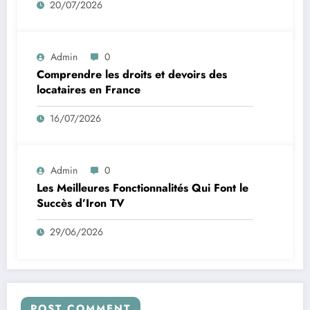
20/07/2026
Admin
0
Comprendre les droits et devoirs des
locataires en France
16/07/2026
Admin
0
Les Meilleures Fonctionnalités Qui Font le
Succès d’Iron TV
29/06/2026
POST COMMENT