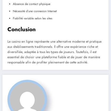
Absence de contact physique
Nécessité d’une connexion Internet
Fiabilité variable selon les sites
Conclusion
Le casino en ligne représente une alternative moderne et pratique
aux établissements traditionnels. Il offre une expérience riche et
diversifiée, adaptée à tous les types de joueurs. Toutefois, il est
essentiel de choisir une plateforme fiable et de jouer de manière
responsable afin de profiter pleinement de cette activité.