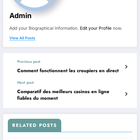
Admin
Add your Biographical Information.
Edit your Profile
now.
View All Posts
Previous post
Comment fonctionnent les croupiers en direct
Next post
Comparatif des meilleurs casinos en ligne
fiables du moment
RELATED POSTS