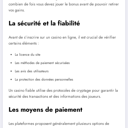
combien de fois vous devez jouer le bonus avant de pouvoir retirer
vos gains.
La sécurité et la fiabilité
Avant de s’inscrire sur un casino en ligne, il est crucial de vérifier
certains éléments :
La licence du site
Les méthodes de paiement sécurisées
Les avis des utilisateurs
La protection des données personnelles
Un casino fiable utilise des protocoles de cryptage pour garantir la
sécurité des transactions et des informations des joueurs.
Les moyens de paiement
Les plateformes proposent généralement plusieurs options de