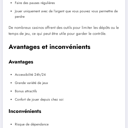
Faire des pauses régulières
Jouer uniquement avec de l’argent que vous pouvez vous permettre de
perdre
De nombreux casinos offrent des outils pour limiter les dépôts ou le
temps de jeu, ce qui peut être utile pour garder le contrôle.
Avantages et inconvénients
Avantages
Accessibilité 24h/24
Grande variété de jeux
Bonus attractifs
Confort de jouer depuis chez soi
Inconvénients
Risque de dépendance