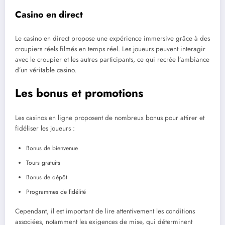
Casino en direct
Le casino en direct propose une expérience immersive grâce à des
croupiers réels filmés en temps réel. Les joueurs peuvent interagir
avec le croupier et les autres participants, ce qui recrée l’ambiance
d’un véritable casino.
Les bonus et promotions
Les casinos en ligne proposent de nombreux bonus pour attirer et
fidéliser les joueurs :
Bonus de bienvenue
Tours gratuits
Bonus de dépôt
Programmes de fidélité
Cependant, il est important de lire attentivement les conditions
associées, notamment les exigences de mise, qui déterminent