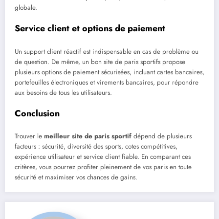
globale.
Service client et options de paiement
Un support client réactif est indispensable en cas de problème ou
de question. De même, un bon site de paris sportifs propose
plusieurs options de paiement sécurisées, incluant cartes bancaires,
portefeuilles électroniques et virements bancaires, pour répondre
aux besoins de tous les utilisateurs.
Conclusion
Trouver le
meilleur site de paris sportif
dépend de plusieurs
facteurs : sécurité, diversité des sports, cotes compétitives,
expérience utilisateur et service client fiable. En comparant ces
critères, vous pourrez profiter pleinement de vos paris en toute
sécurité et maximiser vos chances de gains.