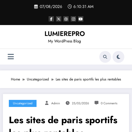
Skip
07/08/2026
6:10:31 AM
to
content
LUMIEREPRO
My WordPress Blog
Home
Uncategorized
Les sites de paris sportifs les plus rentables
Uncategorized
Admin
25/03/2026
0 Comments
Les sites de paris sportifs