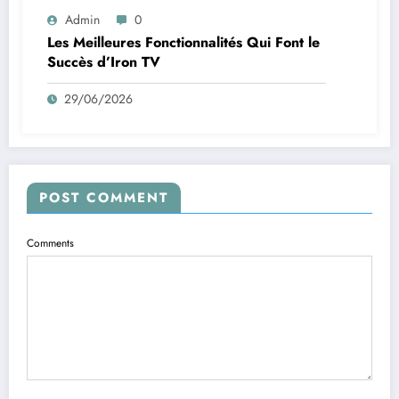
Admin
0
Les Meilleures Fonctionnalités Qui Font le
Succès d’Iron TV
29/06/2026
POST COMMENT
Comments