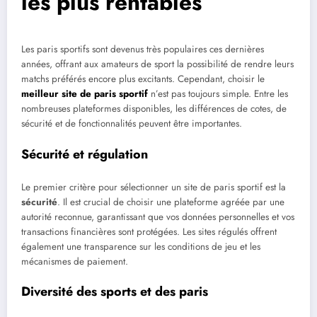
les plus rentables
Les paris sportifs sont devenus très populaires ces dernières
années, offrant aux amateurs de sport la possibilité de rendre leurs
matchs préférés encore plus excitants. Cependant, choisir le
meilleur site de paris sportif
n’est pas toujours simple. Entre les
nombreuses plateformes disponibles, les différences de cotes, de
sécurité et de fonctionnalités peuvent être importantes.
Sécurité et régulation
Le premier critère pour sélectionner un site de paris sportif est la
sécurité
. Il est crucial de choisir une plateforme agréée par une
autorité reconnue, garantissant que vos données personnelles et vos
transactions financières sont protégées. Les sites régulés offrent
également une transparence sur les conditions de jeu et les
mécanismes de paiement.
Diversité des sports et des paris