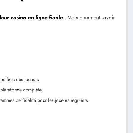
leur casino en ligne fiable
. Mais comment savoir
ancières des joueurs.
e plateforme complète.
ammes de fidélité pour les joueurs réguliers.