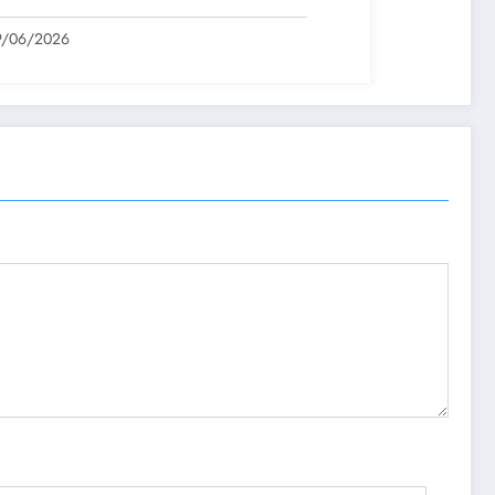
9/06/2026