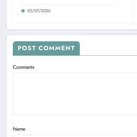
20/07/2026
POST COMMENT
Comments
Name