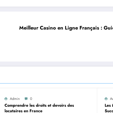
Meilleur Casino en Ligne Français : Gu
Admin
0
A
Comprendre les droits et devoirs des
Les 
locataires en France
Succ