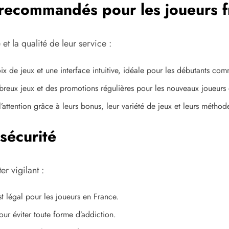
s recommandés pour les joueurs f
et la qualité de leur service :
oix de jeux et une interface intuitive, idéale pour les débutants co
eux jeux et des promotions régulières pour les nouveaux joueurs e
i l’attention grâce à leurs bonus, leur variété de jeux et leurs méth
sécurité
er vigilant :
st légal pour les joueurs en France.
ur éviter toute forme d’addiction.