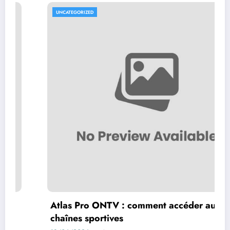
UNCATEGORIZED
Atlas Pro ONTV : comment accéder aux
chaînes sportives