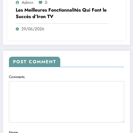
Admin
0
Les Meilleures Fonctionnalités Qui Font le
Succès d’Iron TV
29/06/2026
POST COMMENT
Comments
Name