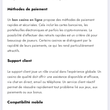
Méthodes de paiement
Un
bon casino en ligne
propose des méthodes de paiement
rapides et sécurisées. Cela inclut les cartes bancaires, les
portefeuilles électroniques et parfois les crypto-monnaies. La
possibilité d’effectuer des retraits rapides est un critère clé pour
beaucoup de joueurs. Certains casinos se distinguent par la
rapidité de leurs paiements, ce qui les rend particulièrement
attractifs.
Support client
Le support client joue un rôle crucial dans l’expérience globale. Un
casino de qualité doit offrir une assistance disponible et efficace,
via chat en direct, email ou téléphone. Un service client réactif
permet de résoudre rapidement tout problème lié aux jeux, aux
paiements ou aux bonus.
Compatibilité mobile