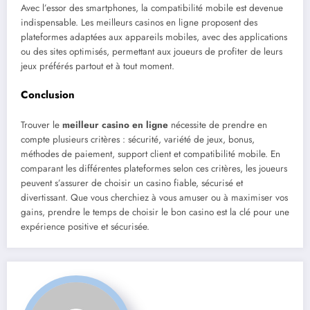
Avec l’essor des smartphones, la compatibilité mobile est devenue
indispensable. Les meilleurs casinos en ligne proposent des
plateformes adaptées aux appareils mobiles, avec des applications
ou des sites optimisés, permettant aux joueurs de profiter de leurs
jeux préférés partout et à tout moment.
Conclusion
Trouver le
meilleur casino en ligne
nécessite de prendre en
compte plusieurs critères : sécurité, variété de jeux, bonus,
méthodes de paiement, support client et compatibilité mobile. En
comparant les différentes plateformes selon ces critères, les joueurs
peuvent s’assurer de choisir un casino fiable, sécurisé et
divertissant. Que vous cherchiez à vous amuser ou à maximiser vos
gains, prendre le temps de choisir le bon casino est la clé pour une
expérience positive et sécurisée.