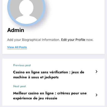
Admin
Add your Biographical Information.
Edit your Profile
now.
View All Posts
Previous post
Casino en ligne sans vérification : jeux de
machine à sous et jackpots
Next post
Meilleur casino en ligne : critères pour une
expérience de jeu réussie