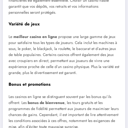
financières est également essentielle. Choisir un casino fiable
garantit que vos dépôts, vos retraits et vos informations
personnelles seront protégés.
Variété de jeux
Le
meilleur casino en ligne
propose une large gamme de jeux
pour satisfaire tous les types de joueurs. Cela inclut les machines à
sous, le poker, le blackjack, la roulette, le baccarat et d’autres jeux
de table populaires. Certains casinos offrent également des jeux
avec croupiers en direct, permettant aux joueurs de vivre une
expérience proche de celle d’un casino physique. Plus la variété est
grande, plus le divertissement est garanti.
Bonus et promotions
Les casinos en ligne se distinguent souvent par les bonus qu’ils
offrent. Les
bonus de bienvenue
, les tours gratuits et les
programmes de fidélité permettent aux joueurs de maximiser leurs
chances de gains. Cependant, il est important de lire attentivement
les conditions associées à ces offres, notamment les exigences de
mise, afin d’éviter toute mauvaise surprise.