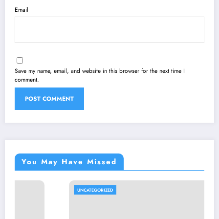
Email
Save my name, email, and website in this browser for the next time I
comment.
You May Have Missed
UNCATEGORIZED