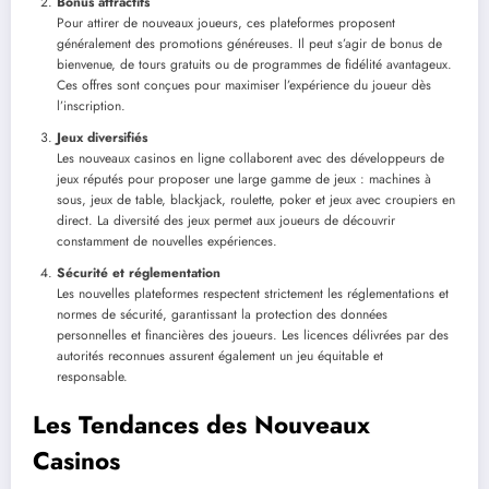
Bonus attractifs
Pour attirer de nouveaux joueurs, ces plateformes proposent
généralement des promotions généreuses. Il peut s’agir de bonus de
bienvenue, de tours gratuits ou de programmes de fidélité avantageux.
Ces offres sont conçues pour maximiser l’expérience du joueur dès
l’inscription.
Jeux diversifiés
Les nouveaux casinos en ligne collaborent avec des développeurs de
jeux réputés pour proposer une large gamme de jeux : machines à
sous, jeux de table, blackjack, roulette, poker et jeux avec croupiers en
direct. La diversité des jeux permet aux joueurs de découvrir
constamment de nouvelles expériences.
Sécurité et réglementation
Les nouvelles plateformes respectent strictement les réglementations et
normes de sécurité, garantissant la protection des données
personnelles et financières des joueurs. Les licences délivrées par des
autorités reconnues assurent également un jeu équitable et
responsable.
Les Tendances des Nouveaux
Casinos