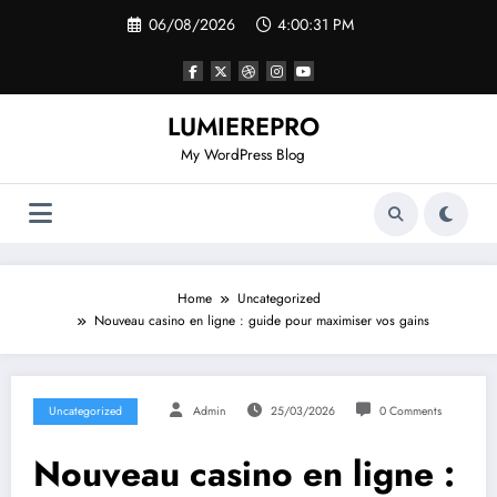
Skip
06/08/2026
4:00:31 PM
to
content
LUMIEREPRO
My WordPress Blog
Home
Uncategorized
Nouveau casino en ligne : guide pour maximiser vos gains
Uncategorized
Admin
25/03/2026
0 Comments
Nouveau casino en ligne :