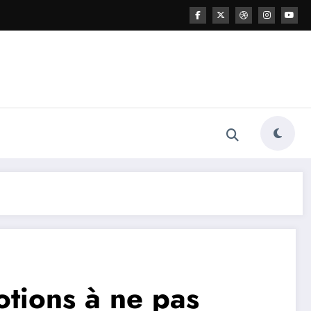
otions à ne pas