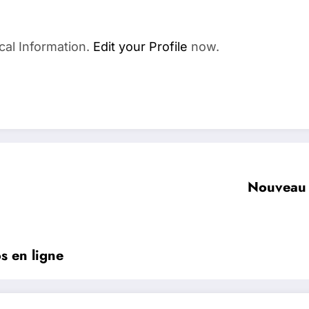
cal Information.
Edit your Profile
now.
Nouveau c
os en ligne