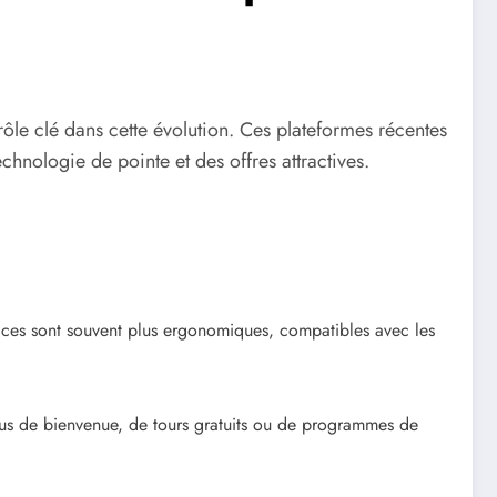
rôle clé dans cette évolution. Ces plateformes récentes
hnologie de pointe et des offres attractives.
rfaces sont souvent plus ergonomiques, compatibles avec les
nus de bienvenue, de tours gratuits ou de programmes de