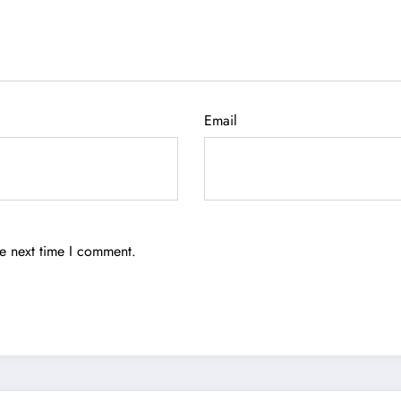
Email
he next time I comment.