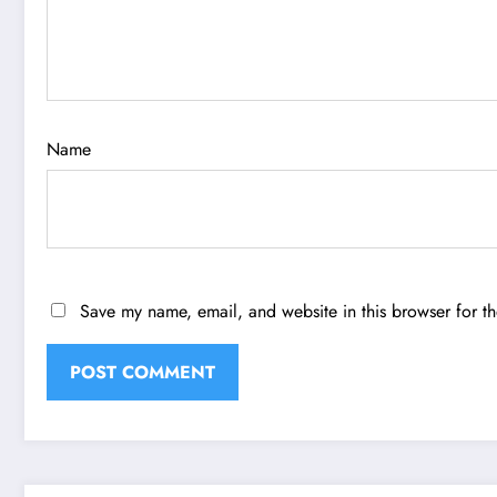
Name
Save my name, email, and website in this browser for t