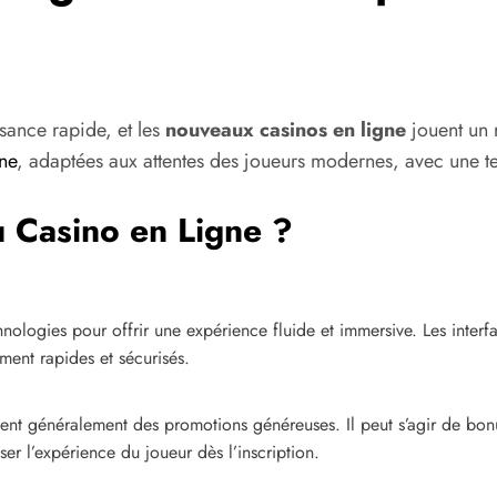
sance rapide, et les
nouveaux casinos en ligne
jouent un 
ne
, adaptées aux attentes des joueurs modernes, avec une tec
 Casino en Ligne ?
hnologies pour offrir une expérience fluide et immersive. Les inte
ement rapides et sécurisés.
sent généralement des promotions généreuses. Il peut s’agir de bo
er l’expérience du joueur dès l’inscription.