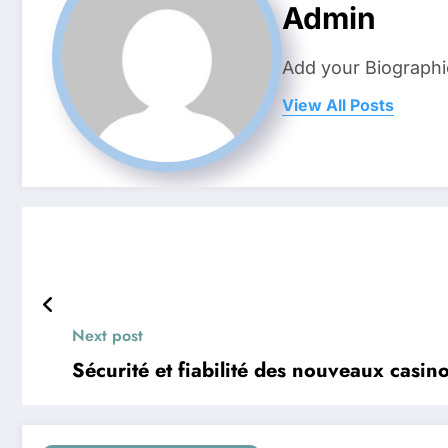
Admin
Add your Biographi
View All Posts
Next post
Sécurité et fiabilité des nouveaux casin