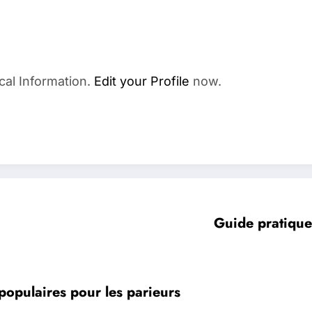
cal Information.
Edit your Profile
now.
Guide pratique 
 populaires pour les parieurs