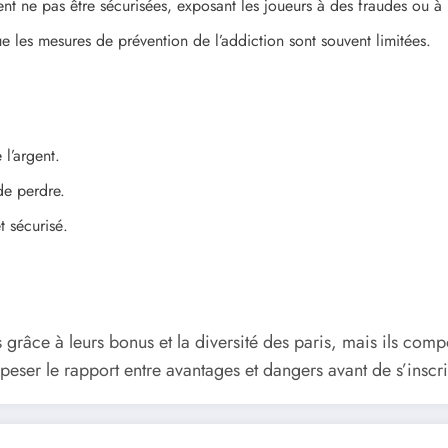
ent ne pas être sécurisées, exposant les joueurs à des fraudes ou à
ue les mesures de prévention de l’addiction sont souvent limitées.
 l’argent.
de perdre.
t sécurisé.
s grâce à leurs bonus et la diversité des paris, mais ils compo
peser le rapport entre avantages et dangers avant de s’inscrir