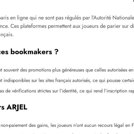
paris en ligne qui ne sont pas régulés par l’Autorité Nationa
ce. Ces plateformes permettent aux joueurs de parier sur di
ançais.
s ces bookmakers ?
 souvent des promotions plus généreuses que celles autorisées en
t indisponibles sur les sites français autorisés, ce qui pousse certai
 de vérifications strictes sur l’identité, ce qui rend l’inscription ra
rs ARJEL
 non-paiement des gains, les joueurs n’ont aucun recours légal en 