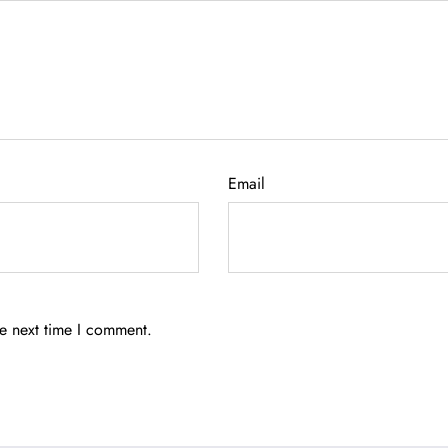
Email
he next time I comment.