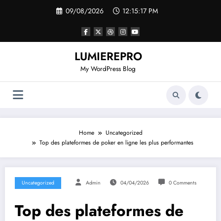
Skip
09/08/2026
12:15:17 PM
to
content
LUMIEREPRO
My WordPress Blog
Home
Uncategorized
Top des plateformes de poker en ligne les plus performantes
Uncategorized
Admin
04/04/2026
0 Comments
Top des plateformes de