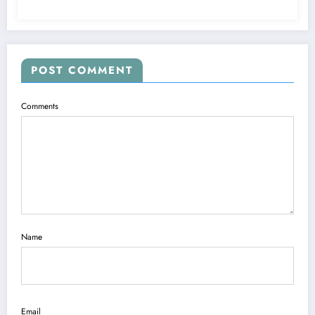
POST COMMENT
Comments
Name
Email