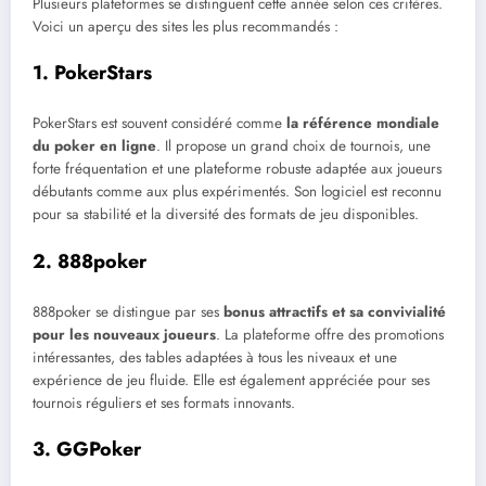
Plusieurs plateformes se distinguent cette année selon ces critères.
Voici un aperçu des sites les plus recommandés :
1. PokerStars
PokerStars est souvent considéré comme
la référence mondiale
du poker en ligne
. Il propose un grand choix de tournois, une
forte fréquentation et une plateforme robuste adaptée aux joueurs
débutants comme aux plus expérimentés. Son logiciel est reconnu
pour sa stabilité et la diversité des formats de jeu disponibles.
2. 888poker
888poker se distingue par ses
bonus attractifs et sa convivialité
pour les nouveaux joueurs
. La plateforme offre des promotions
intéressantes, des tables adaptées à tous les niveaux et une
expérience de jeu fluide. Elle est également appréciée pour ses
tournois réguliers et ses formats innovants.
3. GGPoker