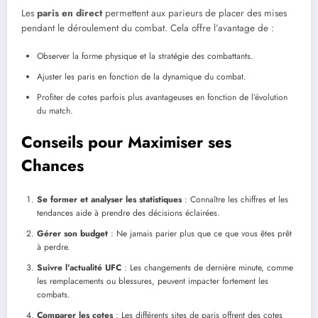
Les
paris en direct
permettent aux parieurs de placer des mises
pendant le déroulement du combat. Cela offre l’avantage de :
Observer la forme physique et la stratégie des combattants.
Ajuster les paris en fonction de la dynamique du combat.
Profiter de cotes parfois plus avantageuses en fonction de l’évolution
du match.
Conseils pour Maximiser ses
Chances
Se former et analyser les statistiques
: Connaître les chiffres et les
tendances aide à prendre des décisions éclairées.
Gérer son budget
: Ne jamais parier plus que ce que vous êtes prêt
à perdre.
Suivre l’actualité UFC
: Les changements de dernière minute, comme
les remplacements ou blessures, peuvent impacter fortement les
combats.
Comparer les cotes
: Les différents sites de paris offrent des cotes