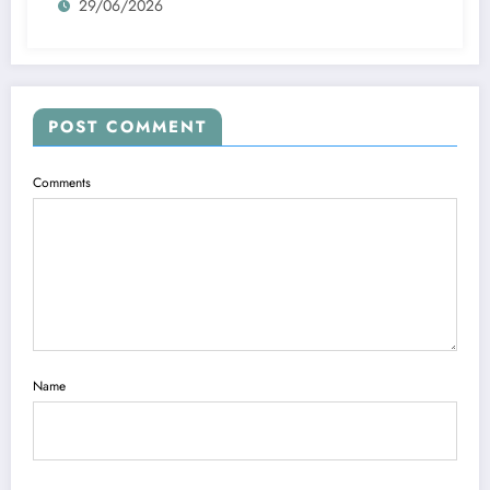
29/06/2026
POST COMMENT
Comments
Name