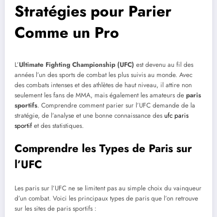
Stratégies pour Parier
Comme un Pro
L’
Ultimate Fighting Championship (UFC)
est devenu au fil des
années l’un des sports de combat les plus suivis au monde. Avec
des combats intenses et des athlètes de haut niveau, il attire non
seulement les fans de MMA, mais également les amateurs de
paris
sportifs
. Comprendre comment parier sur l’UFC demande de la
stratégie, de l’analyse et une bonne connaissance des
ufc paris
sportif
et des statistiques.
Comprendre les Types de Paris sur
l’UFC
Les paris sur l’UFC ne se limitent pas au simple choix du vainqueur
d’un combat. Voici les principaux types de paris que l’on retrouve
sur les sites de paris sportifs :