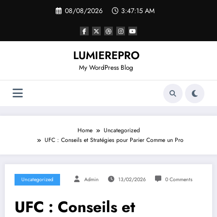
Skip
08/08/2026
3:47:16 AM
to
content
LUMIEREPRO
My WordPress Blog
Home
Uncategorized
UFC : Conseils et Stratégies pour Parier Comme un Pro
Uncategorized
Admin
13/02/2026
0 Comments
UFC : Conseils et